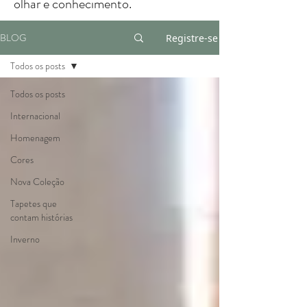
olhar e conhecimento.
BLOG
Registre-se
Todos os posts
Todos os posts
Internacional
Homenagem
Cores
Nova Coleção
Tapetes que
contam histórias
Inverno